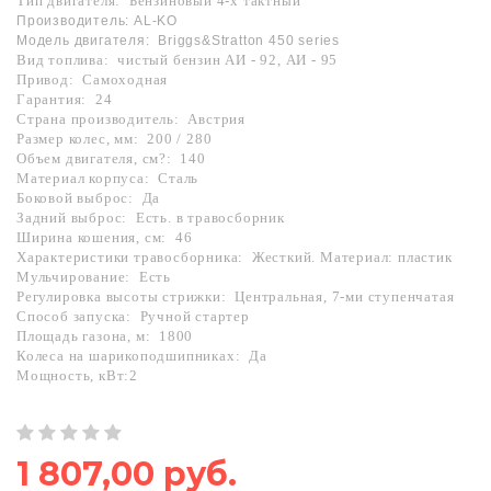
Тип двигателя:
Бензиновый 4-х тактный
Производитель:
AL
-
KO
Модель двигателя:
Briggs
&
Stratton
450
series
Вид топлива:
чистый бензин АИ - 92, АИ - 95
Привод:
Самоходная
Гарантия:
24
Страна производитель:
Австрия
Размер колес, мм:
200 / 280
Объем двигателя, см?:
140
Материал корпуса:
Сталь
Боковой выброс:
Да
Задний выброс:
Есть. в травосборник
Ширина кошения, см:
46
Характеристики травосборника:
Жесткий. Материал: пластик
Мульчирование:
Есть
Регулировка высоты стрижки:
Центральная, 7-ми ступенчатая
Способ запуска:
Ручной стартер
Площадь газона, м:
1800
Колеса на шарикоподшипниках:
Да
Мощность, кВт:2
1 807,00 руб.