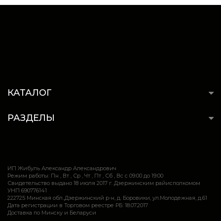
КАТАЛОГ
РАЗДЕЛЫ
ИП Жибуль Александр Александрович
Режим работы: Пн , Вт , Ср , Чт , Пт , Сб , Вс c 09:00 до 19:00
Свидетельство выдано 18 июля 2017 г. Дзержинским райисполкомом
УНП 690776141
222725 Минская обл.,Дзержинский р-н, д. Боровики, ул.Молодежная, д.61
Дата регистрации в Торговом реестре РБ: 18.07.2017
Доставка по Минску и Беларуси