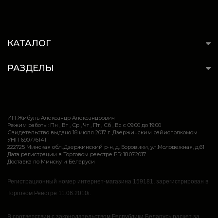
КАТАЛОГ
РАЗДЕЛЫ
ИП Жибуль Александр Александрович
Режим работы: Пн , Вт , Ср , Чт , Пт , Сб , Вс c 09:00 до 19:00
Свидетельство выдано 18 июля 2017 г. Дзержинским райисполкомом
УНП 690776141
222725 Минская обл.,Дзержинский р-н, д. Боровики, ул.Молодежная, д.61
Дата регистрации в Торговом реестре РБ: 18.07.2017
Доставка по Минску и Беларуси
Регистрационный номер интернет-магазина 159181, зарегистрирован в
Торговом Реестре 11.06.2010г.
В соответствии с законодательством Республики Беларусь расчет за