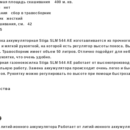
емая площадь скашивания
400 м. кв.
ая
нет
вания
сбор в травосборник
ник
жесткий
шивания, см.
42
15
лка аккумуляторная
Stiga SLM 544 AE
изготавливается из прочног
и мягкой рукояткой, на которой есть регулятор высоты покоса. 
. Травосборник имеет объем 50 литров. Отлично подойдет для не
укоятке, что очень удобно.
ная газонокосилка Stiga SLM 544 AE работает от высокопроизводи
ьную работу. Замена аккумулятора происходит очень легко и бы
оя. Рукоятку можно регулировать по высоте при помощи быстроза
ства
 литий-ионного аккумулятора
Работает от литий-ионного аккумул