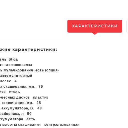
ХАРАКТЕРИСТИКИ
ские характеристики:
тель
Stiga
ая газонокосилка
ть мульчирования
есть (опция)
ь
аккумуляторный
о колес
4
та скашивания, мм.
75
деки
сталь
колесных дисков
пластик
а скашивания, мм.
25
 аккумулятора, В.
48
осборника, л
50
аккумулятора
есть
ка высоты скашивания
централизованная