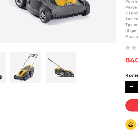
Регул
Реко
Само
Тип 
Трав
Ширин
Масса
840
Коли