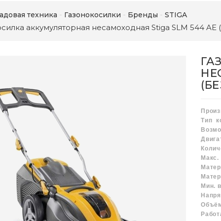
адовая техника
Газонокосилки
Бренды
STIGA
силка аккумуляторная несамоходная Stiga SLM 544 AE 
ГА
НЕ
(БЕ
Прои
Тип
к
Возмо
Двиг
Коли
Макс.
Мате
Матер
Мин. 
Напря
Объём
Работ