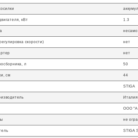
косилки
аккуму
вигателя, кВт
1.3
а
несамо
регулировка скорости)
нет
артер
нет
осборника, л
50
и, см
44
STIGA
оизводитель
Италия
ООО "А
бы
не огр
тель
STIGA S