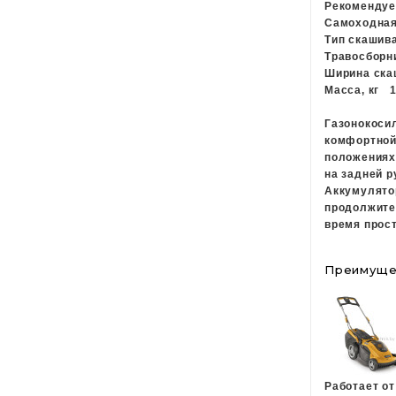
Рекоменду
Самоходн
Тип скаши
Травосбор
Ширина ска
Масса, кг
Газонокоси
комфортной 
положениях
на задней р
Аккумулятор
продолжител
время прост
Преимуще
Работает от