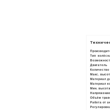
Техниче
Производи
Тип
колёсн
Возможнос
Двигател
Количеств
Макс. высо
Материал 
Материал 
Мин. высот
Напряжение
Объём трав
Работа от 
Регулиров