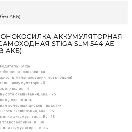
(без АКБ)
ЗОНОКОСИЛКА АККУМУЛЯТОРНАЯ
САМОХОДНАЯ STIGA SLM 544 AE
З АКБ)
зводитель
Stiga
олёсная газонокосилка
жность мульчирования
есть (опция)
атель
аккумуляторный
чество колес
4
 высота скашивания, мм.
75
риал деки
сталь
иал колесных дисков
пластик
высота скашивания, мм.
25
жение аккумулятора, В.
48
 травосборника, л
50
а от аккумулятора
есть