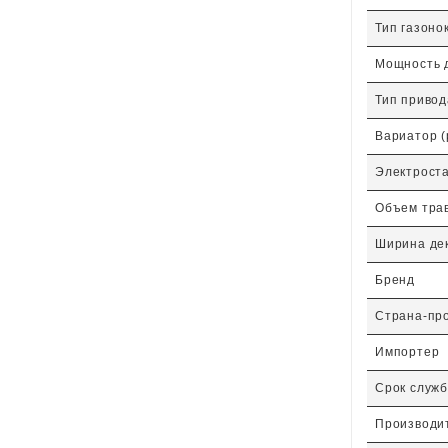
Тип газоно
Мощность д
Тип привод
Вариатор (
Электрост
Объем трав
Ширина дек
Бренд
Страна-пр
Импортер
Срок служ
Производи