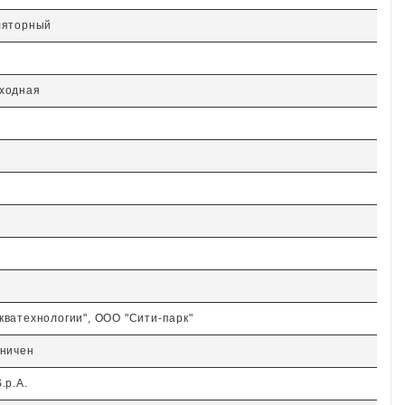
ляторный
ходная
кватехнологии", ООО "Сити-парк"
аничен
.p.A.