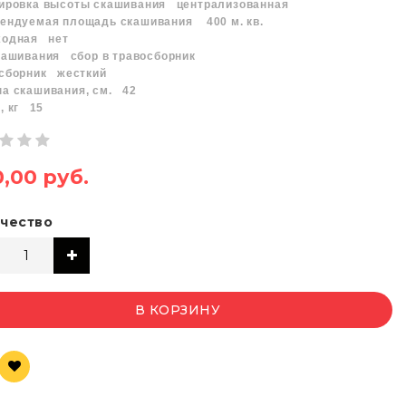
ировка высоты скашивания
централизованная
мендуемая площадь скашивания
400 м. кв.
ходная
нет
скашивания
сбор в травосборник
осборник
жесткий
а скашивания, см.
42
, кг
15
,00 руб.
чество
В КОРЗИНУ