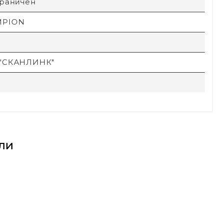
граничен
MPION
"СКАНЛИНК"
ли