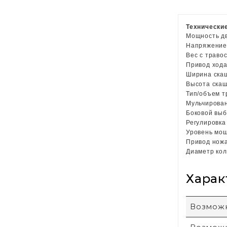
Технические
Мощность дв
Напряжение
Вес c траво
Привод ход
Ширина ска
Высота ска
Тип/объем т
Мульчиров
Боковой вы
Регулировк
Уровень мощ
Привод нож
Диаметр кол
Харак
Возможн