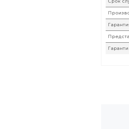
Срок с
Произв
Гаранти
Предста
Гаранти