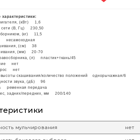
 характеристики:
игателя, (кВт) 1,6
 сети (В, Гц) 230,50
сборником, (кг) 11,5
а несамоходная
шивания, (cм) 38
шивания, (мм) 20-70
равосборника, (л) пластик+ткань/45
ание нет
брос нет
а высоты скашивания/количество положений однорычажная/6
ности звука, (дБ) 96
а ременная передача
ес, задних/передних, мм 200/140
теристики
ость мульчирования
нет