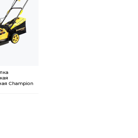
лка
кая
ная Champion