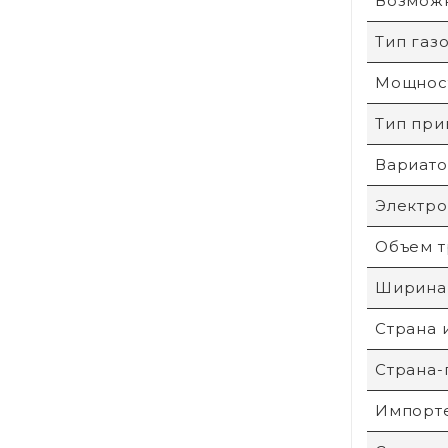
Возможн
Тип газ
Мощност
Тип при
Вариато
Электро
Объем т
Ширина 
Страна 
Страна-
Импорт