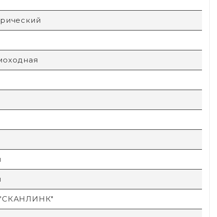
трический
моходная
й
й
"СКАНЛИНК"