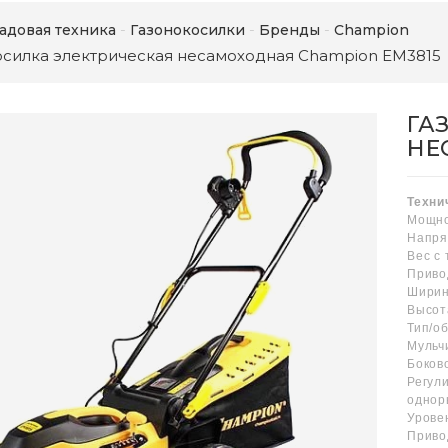
адовая техника
Газонокосилки
Бренды
Champion
осилка электрическая несамоходная Champion EM3815
ГА
НЕ
Техни
Мощно
Напря
Вес c
Приво
Ширин
Высот
Тип/о
Муль
Боков
Регул
однор
Урове
Приво