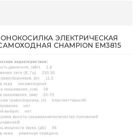
ЗОНОКОСИЛКА ЭЛЕКТРИЧЕСКАЯ
САМОХОДНАЯ CHAMPION EM3815
ческие характеристики:
сть двигателя, (кВт) 1,6
жение сети (В, Гц) 230,50
 травосборником, (кг) 11,5
д хода несамоходная
а скашивания, (cм) 38
а скашивания, (мм) 20-70
бъем травосборника, (л) пластик+ткань/45
чирование нет
ой выброс нет
ировка высоты скашивания/количество положений
ычажная/6
нь мощности звука, (дБ) 96
д ножа ременная передача