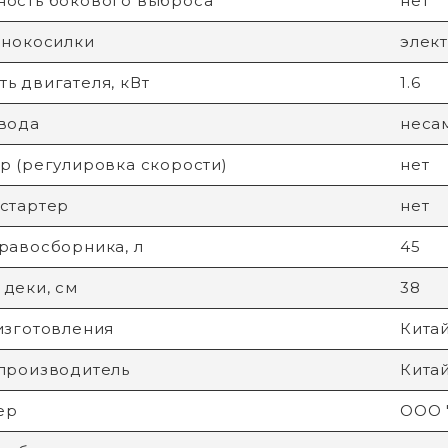
ость бокового выброса
нет
онокосилки
элек
ь двигателя, кВт
1.6
вода
неса
р (регулировка скорости)
нет
стартер
нет
равосборника, л
45
деки, см
38
изготовления
Кита
производитель
Кита
ер
ООО 