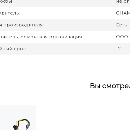
лужбы
не о
одитель
CHA
я производителя
Есть
витель, ремонтная организация
ООО 
йный срок
12
Вы смотре