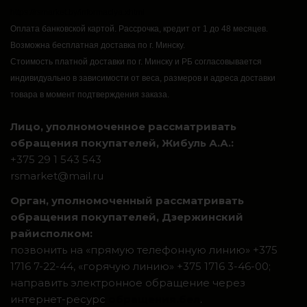
https://rsmarket.by/informaciya.xhtml
Оплата банковской картой.
Рассрочка, кредит от 1 до 48 месяцев.
Возможна бесплатная доставка по г. Минску.
Стоимость платной доставки по г. Минску и РБ согласовывается
индивидуально в зависимости от веса, размеров и адреса доставки
товара в момент подтверждения заказа.
Лицо, уполномоченное рассматривать
обращения покупателей, Жибуль А.А.:
+375 29 1 543 543
rsmarket@mail.ru
Орган, уполномоченный рассматривать
обращения покупателей, Дзержинский
райисполком:
позвонить на «прямую телефонную линию» +375
1716 7-22-44, «горячую линию» +375 1716 3-46-00;
направить электронное обращение через
интернет-ресурс
обращения.бел
.