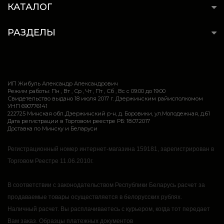
КАТАЛОГ
РАЗДЕЛЫ
ИП Жибуль Александр Александрович
Режим работы: Пн , Вт , Ср , Чт , Пт , Сб , Вс c 09:00 до 19:00
Свидетельство выдано 18 июля 2017 г. Дзержинским райисполкомом
УНП 690776141
222725 Минская обл.,Дзержинский р-н, д. Боровики, ул.Молодежная, д.61
Дата регистрации в Торговом реестре РБ: 18.07.2017
Доставка по Минску и Беларуси
Регистрационный номер интернет-магазина 159181, зарегистрирован в
Торговом Реестре 11.06.2010г.
В соответствии с законодательством Республики Беларусь расчет за
продаваемые товары осуществляется в белорусских рублях.
Наличный расчет.
Вы расплачиваетесь с курьером, когда тот передает
Вам заказ.
Образцы платежных документов