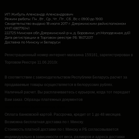
ИП Жибуль Александр Александрович
Режим работы: Пн , Вт , Ср , Чт , Пт , Сб , Вс c 09:00 до 19:00
Свидетельство выдано 18 июля 2017 г. Дзержинским райисполкомом
УНП 690776141
222725 Минская обл.,Дзержинский р-н, д. Боровики, ул.Молодежная, д.61
Дата регистрации в Торговом реестре РБ: 18.07.2017
Доставка по Минску и Беларуси
Регистрационный номер интернет-магазина 159181, зарегистрирован в
Торговом Реестре 11.06.2010г.
В соответствии с законодательством Республики Беларусь расчет за
продаваемые товары осуществляется в белорусских рублях.
Наличный расчет.
Вы расплачиваетесь с курьером, когда тот передает
Вам заказ.
Образцы платежных документов
https://rsmarket.by/informaciya.xhtml
Оплата банковской картой.
Рассрочка, кредит от 1 до 48 месяцев.
Возможна бесплатная доставка по г. Минску.
Стоимость платной доставки по г. Минску и РБ согласовывается
индивидуально в зависимости от веса, размеров и адреса доставки