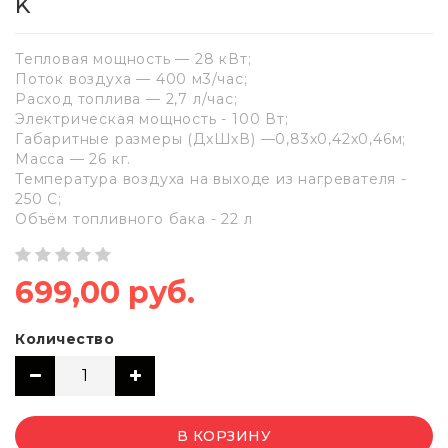
K
Тепловая мощность — 28 кВт;
Поток воздуха — 400 м3/час;
Расход топлива — 2,7 л/час;
Электрическая мощность - 100 Вт;
Габаритные размеры (ДхШхВ) —0,83х0,42х0,46м;
Масса — 26 кг.
Температура воздуха на выходе из нагревателя -
250 С;
Объём топливного бака - 22 л
699,00 руб.
Количество
В КОРЗИНУ