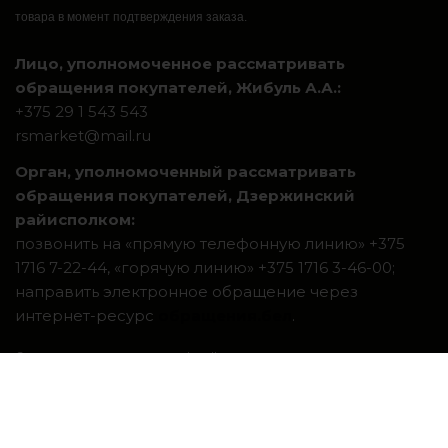
товара в момент подтверждения заказа.
Лицо, уполномоченное рассматривать
обращения покупателей, Жибуль А.А.:
+375 29 1 543 543
rsmarket@mail.ru
Орган, уполномоченный рассматривать
обращения покупателей, Дзержинский
райисполком:
позвонить на «прямую телефонную линию» +375
1716 7-22-44, «горячую линию» +375 1716 3-46-00;
направить электронное обращение через
интернет-ресурс
обращения.бел
.
Система интернет-магазинов beseller
ЗАКАЗАТЬ ЗВОНОК
Контактный телефон