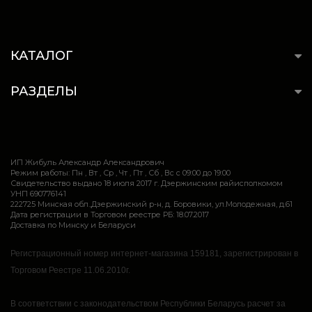
КАТАЛОГ
РАЗДЕЛЫ
ИП Жибуль Александр Александрович
Режим работы: Пн , Вт , Ср , Чт , Пт , Сб , Вс c 09:00 до 19:00
Свидетельство выдано 18 июля 2017 г. Дзержинским райисполкомом
УНП 690776141
222725 Минская обл.,Дзержинский р-н, д. Боровики, ул.Молодежная, д.61
Дата регистрации в Торговом реестре РБ: 18.07.2017
Доставка по Минску и Беларуси
Регистрационный номер интернет-магазина 159181, зарегистрирован в
Торговом Реестре 11.06.2010г.
В соответствии с законодательством Республики Беларусь расчет за