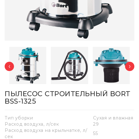
‹
›
ПЫЛЕСОС СТРОИТЕЛЬНЫЙ BORT
BSS-1325
Тип уборки
Сухая и влажная
Расход воздуха, л/сек
29
Расход воздуха на крыльчатке, л/
55
сек