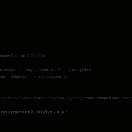
говом Реестре 11.06.2010г.
аваемые товары осуществляется в белорусских рублях.
 заказ.
Образцы платежных документов
https://rsmarket.by/informaciya.xhtml
льно в зависимости от веса, размеров и адреса доставки товара в момент по
покупателей, Жибуль А.А.: