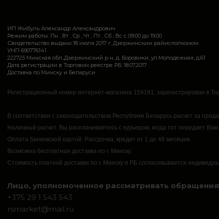
ИП Жибуль Александр Александрович
Режим работы: Пн , Вт , Ср , Чт , Пт , Сб , Вс c 09:00 до 19:00
Свидетельство выдано 18 июля 2017 г. Дзержинским райисполкомом
УНП 690776141
222725 Минская обл.,Дзержинский р-н, д. Боровики, ул.Молодежная, д.61
Дата регистрации в Торговом реестре РБ: 18.07.2017
Доставка по Минску и Беларуси
Регистрационный номер интернет-магазина 159181, зарегистрирован в Тор
В соответствии с законодательством Республики Беларусь расчет за прод
Наличный расчет.
Вы расплачиваетесь с курьером, когда тот передает Вам
Оплата банковской картой.
Рассрочка, кредит от 1 до 48 месяцев.
Возможна бесплатная доставка по г. Минску.
Стоимость платной доставки по г. Минску и РБ согласовывается индивидуа
Лицо, уполномоченное рассматривать обращения 
+375 29 1 543 543
rsmarket@mail.ru