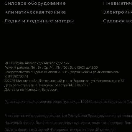
Силовое оборудование
Пневматич
Климатическая техника
Электроин
Лодки и лодочные моторы
Садовая м
ИП Жибуль Александр Александрович
Режим работы: Пн , Вт , Ср , Чт , Пт , Сб , Вс c 09:00 до 19:00
Свидетельство выдано 18 июля 2017 г. Дзержинским райисполкомом
УНП 690776141
222725 Минская обл.,Дзержинский р-н, д. Боровики, ул.Молодежная, д.61
Дата регистрации в Торговом реестре РБ: 18.07.2017
Доставка по Минску и Беларуси
Регистрационный номер интернет-магазина 159181, зарегистрирован в Тор
В соответствии с законодательством Республики Беларусь расчет за прод
Наличный расчет.
Вы расплачиваетесь с курьером, когда тот передает Вам
Оплата банковской картой.
Рассрочка, кредит от 1 до 48 месяцев.