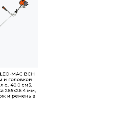
OLEO-MAC BCH
м и головкой
 л.с., 40.0 см3,
а 255х25.4 мм,
 нож и ремень в