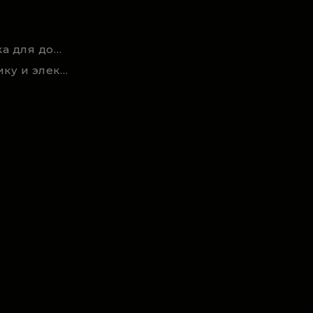
Новости и статьи техника для дома, сада и ремонта
Акции на садовую технику и электроинструмент на RSmarket.by