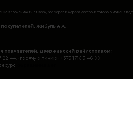
льно в зависимости от веса, размеров и адреса доставки товара в момент по
покупателей, Жибуль А.А.:
я покупателей, Дзержинский райисполком:
22-44, «горячую линию» +375 1716 3-46-00;
-ресурс
обращения.бел
.