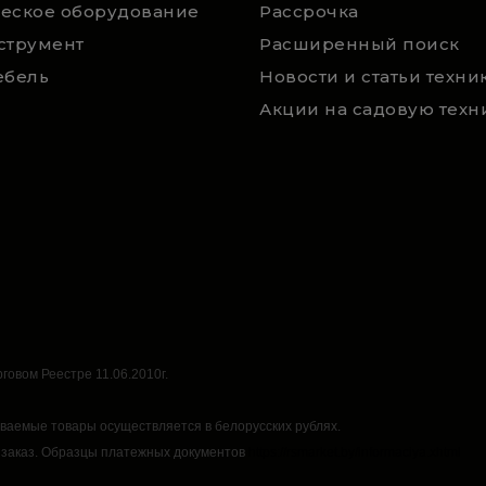
еское оборудование
Рассрочка
струмент
Расширенный поиск
ебель
говом Реестре 11.06.2010г.
аваемые товары осуществляется в белорусских рублях.
 заказ.
Образцы платежных документов
https://rsmarket.by/informaciya.xhtml