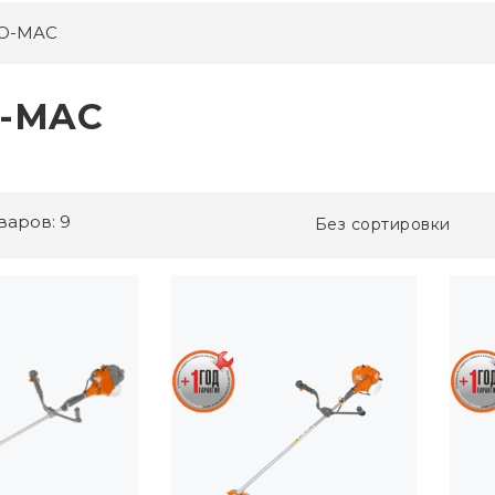
O-MAC
-MAC
варов: 9
Без сортировки