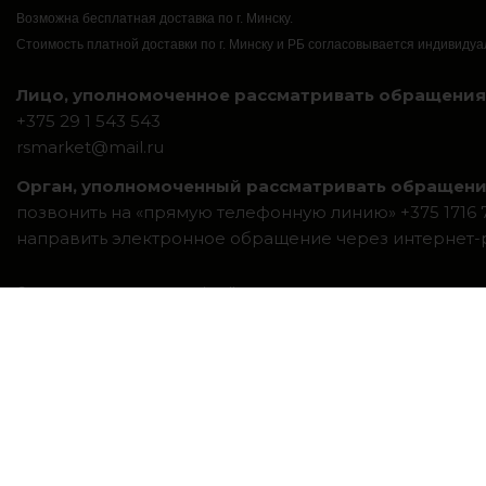
Возможна бесплатная доставка по г. Минску.
Стоимость платной доставки по г. Минску и РБ согласовывается индивидуа
Лицо, уполномоченное рассматривать обращения 
+375 29 1 543 543
rsmarket@mail.ru
Орган, уполномоченный рассматривать обращени
позвонить на «прямую телефонную линию» +375 1716 7-
направить электронное обращение через интернет
Система интернет-магазинов beseller
ЗАКАЗАТЬ ЗВОНОК
Контактный телефон
Ваше имя
Комментарий