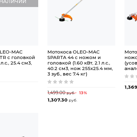
 НАЛИЧИИ
OLEO-MAC
Мотокоса OLEO-MAC
Мото
TR с головкой
SPARTA 44 с ножом и
ножо
 л.с., 25.4 см3,
головкой (1.60 кВт, 2.1 л.с.,
(усо
40.2 см3, нож 255х25.4 мм,
анал
3 зуб., вес 7.4 кг)
1,36
1,499.00
13%
руб.
1,307.30
руб.