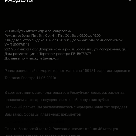
РАЗДЕЛЫ
ИП Жибуль Александр Александрович
Режим работы: Пн , Вт , Ср , Чт , Пт , Сб , Вс c 09:00 до 19:00
Свидетельство выдано 18 июля 2017 г. Дзержинским райисполкомом
УНП 690776141
222725 Минская обл.,Дзержинский р-н, д. Боровики, ул.Молодежная, д.61
Дата регистрации в Торговом реестре РБ: 18.07.2017
Доставка по Минску и Беларуси
Регистрационный номер интернет-магазина 159181, зарегистрирован в
Торговом Реестре 11.06.2010г.
В соответствии с законодательством Республики Беларусь расчет за
продаваемые товары осуществляется в белорусских рублях.
Наличный расчет.
Вы расплачиваетесь с курьером, когда тот передает
Вам заказ.
Образцы платежных документов
https://rsmarket.by/informaciya.xhtml
Оплата банковской картой.
Рассрочка, кредит от 1 до 48 месяцев.