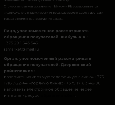
Возможна бесплатная доставка по г. Минску.
Стоимость платной доставки по г. Минску и РБ согласовывается
индивидуально в зависимости от веса, размеров и адреса доставки
товара в момент подтверждения заказа.
Лицо, уполномоченное рассматривать
обращения покупателей, Жибуль А.А.:
+375 29 1 543 543
rsmarket@mail.ru
Орган, уполномоченный рассматривать
обращения покупателей, Дзержинский
райисполком:
позвонить на «прямую телефонную линию» +375
1716 7-22-44, «горячую линию» +375 1716 3-46-00;
направить электронное обращение через
интернет-ресурс
обращения.бел
.
Система интернет-магазинов beseller
ЗАКАЗАТЬ ЗВОНОК