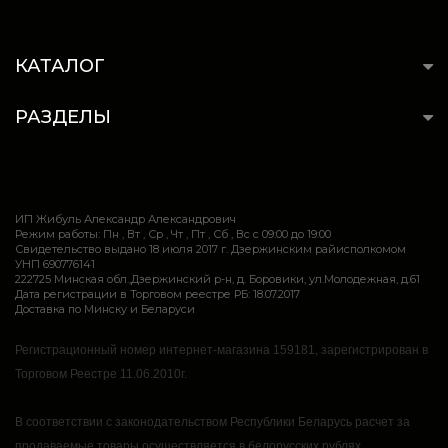
КАТАЛОГ
РАЗДЕЛЫ
ИП Жибуль Александр Александрович
Режим работы: Пн , Вт , Ср , Чт , Пт , Сб , Вс c 09:00 до 19:00
Свидетельство выдано 18 июля 2017 г. Дзержинским райисполкомом
УНП 690776141
222725 Минская обл.,Дзержинский р-н, д. Боровики, ул.Молодежная, д.61
Дата регистрации в Торговом реестре РБ: 18.07.2017
Доставка по Минску и Беларуси
Регистрационный номер интернет-магазина 159181, зарегистрирован в
Торговом Реестре 11.06.2010г.
В соответствии с законодательством Республики Беларусь расчет за
продаваемые товары осуществляется в белорусских рублях.