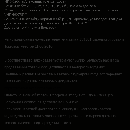
ИП Жибуль Александр Александрович
Режим работы: Пн , Вт , Ср , Чт , Пт , Сб , Вс c 09:00 до 19:00
Свидетельство выдано 18 июля 2017 г. Дзержинским райисполкомом
УНП 690776141
222725 Минская обл.,Дзержинский р-н, д. Боровики, ул.Молодежная, д.61
Дата регистрации в Торговом реестре РБ: 18.07.2017
Доставка по Минску и Беларуси
Регистрационный номер интернет-магазина 159181, зарегистрирован в
Торговом Реестре 11.06.2010г.
В соответствии с законодательством Республики Беларусь расчет за
продаваемые товары осуществляется в белорусских рублях.
Наличный расчет.
Вы расплачиваетесь с курьером, когда тот передает
Вам заказ.
Образцы платежных документов
https://rsmarket.by/informaciya.xhtml
Оплата банковской картой.
Рассрочка, кредит от 1 до 48 месяцев.
Возможна бесплатная доставка по г. Минску.
Стоимость платной доставки по г. Минску и РБ согласовывается
индивидуально в зависимости от веса, размеров и адреса доставки
товара в момент подтверждения заказа.