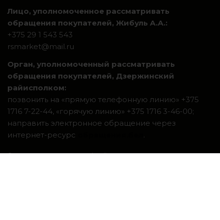
Лицо, уполномоченное рассматривать
обращения покупателей, Жибуль А.А.:
+375 29 1 543 543
rsmarket@mail.ru
Орган, уполномоченный рассматривать
обращения покупателей, Дзержинский
райисполком:
позвонить на «прямую телефонную линию» +375
1716 7-22-44, «горячую линию» +375 1716 3-46-00;
направить электронное обращение через
интернет-ресурс
обращения.бел
.
Система интернет-магазинов beseller
ЗАКАЗАТЬ ЗВОНОК
Контактный телефон
Ваше имя