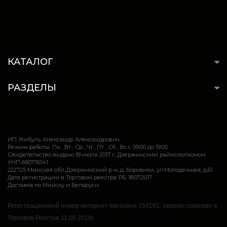
КАТАЛОГ
РАЗДЕЛЫ
ИП Жибуль Александр Александрович
Режим работы: Пн , Вт , Ср , Чт , Пт , Сб , Вс c 09:00 до 19:00
Свидетельство выдано 18 июля 2017 г. Дзержинским райисполкомом
УНП 690776141
222725 Минская обл.,Дзержинский р-н, д. Боровики, ул.Молодежная, д.61
Дата регистрации в Торговом реестре РБ: 18.07.2017
Доставка по Минску и Беларуси
Регистрационный номер интернет-магазина 159181, зарегистрирован в
Торговом Реестре 11.06.2010г.