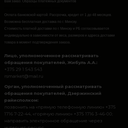
Вам заказ.
Образцы платежных документов
https://rsmarket.by/informaciya.xhtml
Оплата банковской картой.
Рассрочка, кредит от 1 до 48 месяцев.
Возможна бесплатная доставка по г. Минску.
Стоимость платной доставки по г. Минску и РБ согласовывается
индивидуально в зависимости от веса, размеров и адреса доставки
товара в момент подтверждения заказа.
Лицо, уполномоченное рассматривать
обращения покупателей, Жибуль А.А.:
+375 29 1 543 543
rsmarket@mail.ru
Орган, уполномоченный рассматривать
обращения покупателей, Дзержинский
райисполком:
позвонить на «прямую телефонную линию» +375
1716 7-22-44, «горячую линию» +375 1716 3-46-00;
направить электронное обращение через
интернет-ресурс
обращения.бел
.