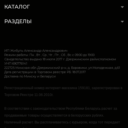
КАТАЛОГ
РАЗДЕЛЫ
ИП Жибуль Александр Александрович
Режим работы: Пн , Вт , Ср , Чт , Пт , Сб , Вс c 09:00 до 19:00
Свидетельство выдано 18 июля 2017 г. Дзержинским райисполкомом
УНП 690776141
222725 Минская обл.,Дзержинский р-н, д. Боровики, ул.Молодежная, д.61
Дата регистрации в Торговом реестре РБ: 18.07.2017
Доставка по Минску и Беларуси
Регистрационный номер интернет-магазина 159181, зарегистрирован в
Торговом Реестре 11.06.2010г.
В соответствии с законодательством Республики Беларусь расчет за
продаваемые товары осуществляется в белорусских рублях.
Наличный расчет.
Вы расплачиваетесь с курьером, когда тот передает