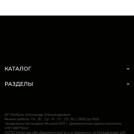
КАТАЛОГ
РАЗДЕЛЫ
ИП Жибуль Александр Александрович
Режим работы: Пн , Вт , Ср , Чт , Пт , Сб , Вс c 09:00 до 19:00
Свидетельство выдано 18 июля 2017 г. Дзержинским райисполкомом
УНП 690776141
222725 Минская обл.,Дзержинский р-н, д. Боровики, ул.Молодежная, д.61