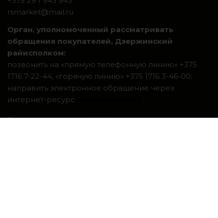
+375 29 1 543 543
rsmarket@mail.ru
Орган, уполномоченный рассматривать
обращения покупателей, Дзержинский
райисполком:
позвонить на «прямую телефонную линию» +375
1716 7-22-44, «горячую линию» +375 1716 3-46-00;
направить электронное обращение через
интернет-ресурс
обращения.бел
.
Система интернет-магазинов beseller
ЗАКАЗАТЬ ЗВОНОК
Контактный телефон
Ваше имя
Комментарий
перезвоните мне