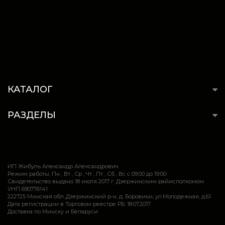
КАТАЛОГ
РАЗДЕЛЫ
ИП Жибуль Александр Александрович
Режим работы: Пн , Вт , Ср , Чт , Пт , Сб , Вс c 09:00 до 19:00
Свидетельство выдано 18 июля 2017 г. Дзержинским райисполкомом
УНП 690776141
222725 Минская обл.,Дзержинский р-н, д. Боровики, ул.Молодежная, д.61
Дата регистрации в Торговом реестре РБ: 18.07.2017
Доставка по Минску и Беларуси