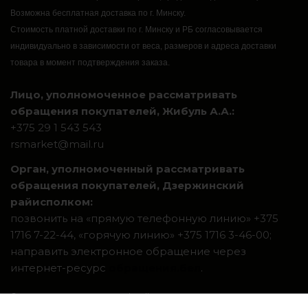
Возможна бесплатная доставка по г. Минску.
Стоимость платной доставки по г. Минску и РБ согласовывается
индивидуально в зависимости от веса, размеров и адреса доставки
товара в момент подтверждения заказа.
Лицо, уполномоченное рассматривать
обращения покупателей, Жибуль А.А.:
+375 29 1 543 543
rsmarket@mail.ru
Орган, уполномоченный рассматривать
обращения покупателей, Дзержинский
райисполком:
позвонить на «прямую телефонную линию» +375
1716 7-22-44, «горячую линию» +375 1716 3-46-00;
направить электронное обращение через
интернет-ресурс
обращения.бел
.
Система интернет-магазинов beseller