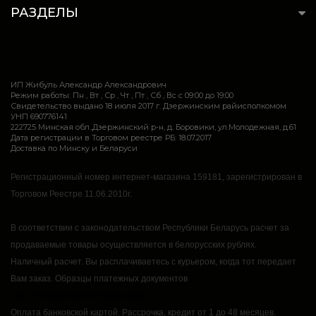
РАЗДЕЛЫ
ИП Жибуль Александр Александрович
Режим работы: Пн , Вт , Ср , Чт , Пт , Сб , Вс c 09:00 до 19:00
Свидетельство выдано 18 июля 2017 г. Дзержинским райисполкомом
УНП 690776141
222725 Минская обл.,Дзержинский р-н, д. Боровики, ул.Молодежная, д.61
Дата регистрации в Торговом реестре РБ: 18.07.2017
Доставка по Минску и Беларуси
Регистрационный номер интернет-магазина 159181, зарегистрирован в
Торговом Реестре 11.06.2010г.
В соответствии с законодательством Республики Беларусь расчет за
продаваемые товары осуществляется в белорусских рублях.
Наличный расчет.
Вы расплачиваетесь с курьером, когда тот передает
Вам заказ.
Образцы платежных документов
https://rsmarket.by/informaciya.xhtml
Оплата банковской картой.
Рассрочка, кредит от 1 до 48 месяцев.